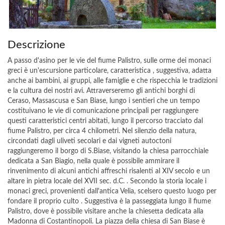
Descrizione
A passo d'asino per le vie del fiume Palistro, sulle orme dei monaci
greci è un'escursione particolare, caratteristica , suggestiva, adatta
anche ai bambini, ai gruppi, alle famiglie e che rispecchia le tradizioni
e la cultura dei nostri avi. Attraverseremo gli antichi borghi di
Ceraso, Massascusa e San Biase, lungo i sentieri che un tempo
costituivano le vie di comunicazione principali per raggiungere
questi caratteristici centri abitati, lungo il percorso tracciato dal
fiume Palistro, per circa 4 chilometri. Nel silenzio della natura,
circondati dagli uliveti secolari e dai vigneti autoctoni
raggiungeremo il borgo di S.Biase, visitando la chiesa parrocchiale
dedicata a San Biagio, nella quale è possibile ammirare il
rinvenimento di alcuni antichi affreschi risalenti al XIV secolo e un
altare in pietra locale del XVII sec. d.C. . Secondo la storia locale i
monaci greci, provenienti dall'antica Velia, scelsero questo luogo per
fondare il proprio culto . Suggestiva è la passeggiata lungo il fiume
Palistro, dove è possibile visitare anche la chiesetta dedicata alla
Madonna di Costantinopoli. La piazza della chiesa di San Biase è