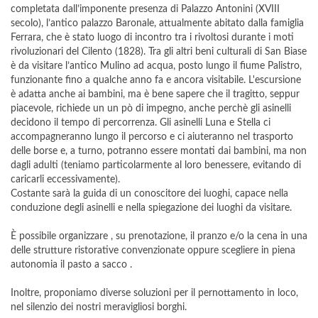
completata dall’imponente presenza di Palazzo Antonini (XVIII
secolo), l’antico palazzo Baronale, attualmente abitato dalla famiglia
Ferrara, che è stato luogo di incontro tra i rivoltosi durante i moti
rivoluzionari del Cilento (1828). Tra gli altri beni culturali di San Biase
è da visitare l’antico Mulino ad acqua, posto lungo il fiume Palistro,
funzionante fino a qualche anno fa e ancora visitabile. L'escursione
è adatta anche ai bambini, ma è bene sapere che il tragitto, seppur
piacevole, richiede un un pò di impegno, anche perchè gli asinelli
decidono il tempo di percorrenza. Gli asinelli Luna e Stella ci
accompagneranno lungo il percorso e ci aiuteranno nel trasporto
delle borse e, a turno, potranno essere montati dai bambini, ma non
dagli adulti (teniamo particolarmente al loro benessere, evitando di
caricarli eccessivamente).
Costante sarà la guida di un conoscitore dei luoghi, capace nella
conduzione degli asinelli e nella spiegazione dei luoghi da visitare.
È possibile organizzare , su prenotazione, il pranzo e/o la cena in una
delle strutture ristorative convenzionate oppure scegliere in piena
autonomia il pasto a sacco .
Inoltre, proponiamo diverse soluzioni per il pernottamento in loco,
nel silenzio dei nostri meravigliosi borghi.